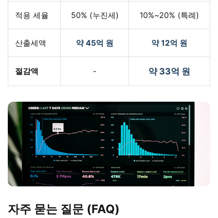
적용 세율
50% (누진세)
10%~20% (특례)
산출세액
약 45억 원
약 12억 원
절감액
-
약 33억 원
자주 묻는 질문 (FAQ)