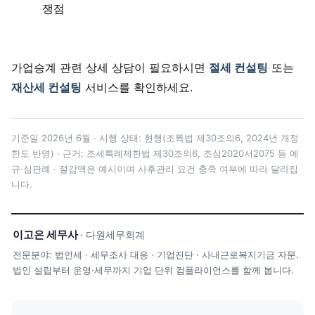
쟁점
가업승계 관련 상세 상담이 필요하시면
절세 컨설팅
또는
재산세 컨설팅
서비스를 확인하세요.
기준일 2026년 6월 · 시행 상태: 현행(조특법 제30조의6, 2024년 개정
한도 반영) · 근거: 조세특례제한법 제30조의6, 조심2020서2075 등 예
규·심판례 · 절감액은 예시이며 사후관리 요건 충족 여부에 따라 달라집
니다.
이고은 세무사
· 다원세무회계
전문분야: 법인세 · 세무조사 대응 · 기업진단 · 사내근로복지기금 자문.
법인 설립부터 운영·세무까지 기업 단위 컴플라이언스를 함께 봅니다.