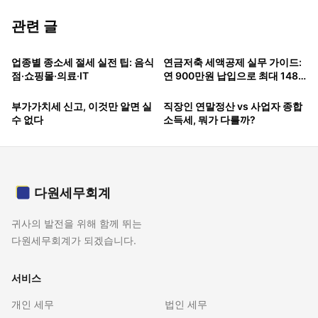
관련 글
업종별 종소세 절세 실전 팁: 음식
연금저축 세액공제 실무 가이드:
점·쇼핑몰·의료·IT
연 900만원 납입으로 최대 148
만원 돌려받는 법
부가가치세 신고, 이것만 알면 실
직장인 연말정산 vs 사업자 종합
수 없다
소득세, 뭐가 다를까?
다원세무회계
귀사의 발전을 위해 함께 뛰는
다원세무회계가 되겠습니다.
서비스
개인 세무
법인 세무