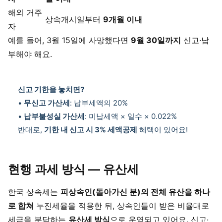
해외 거주
상속개시일부터
9개월 이내
자
예를 들어, 3월 15일에 사망했다면
9월 30일까지
신고·납
부해야 해요.
신고 기한을 놓치면?
•
무신고 가산세
: 납부세액의 20%
•
납부불성실 가산세
: 미납세액 × 일수 × 0.022%
반대로,
기한 내 신고 시 3% 세액공제
혜택이 있어요!
현행 과세 방식 — 유산세
한국 상속세는
피상속인(돌아가신 분)의 전체 유산을 하나
로 합쳐
누진세율을 적용한 뒤, 상속인들이 받은 비율대로
세금을 분담하는
유산세 방식
으로 운영되고 있어요. 신고·