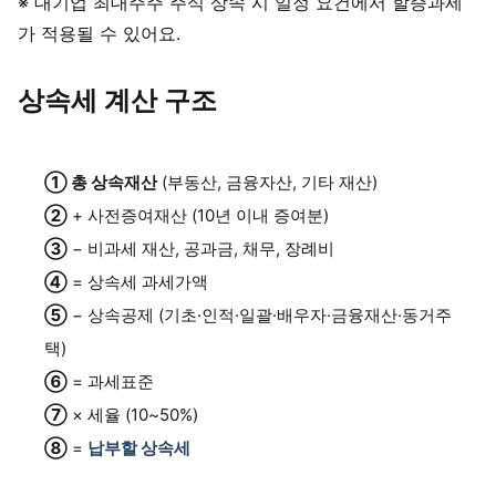
※ 대기업 최대주주 주식 상속 시 일정 요건에서 할증과세
가 적용될 수 있어요.
상속세 계산 구조
① 총 상속재산
(부동산, 금융자산, 기타 재산)
②
+ 사전증여재산 (10년 이내 증여분)
③
− 비과세 재산, 공과금, 채무, 장례비
④
= 상속세 과세가액
⑤
− 상속공제 (기초·인적·일괄·배우자·금융재산·동거주
택)
⑥
= 과세표준
⑦
× 세율 (10~50%)
⑧
=
납부할 상속세