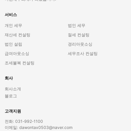
서비스
개인 세무
법인 세무
재산세 컨설팅
절세 컨설팅
법인 설립
경리아웃소싱
급여아웃소싱
세무조사 컨설팅
조세불복 컨설팅
회사
회사소개
블로그
고객지원
전화: 031-992-1100
이메일: dawontax0503@naver.com