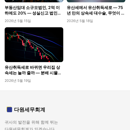
부동산임대 소규모법인, 2억 이
유산세에서 유산취득세로 — 75
하에도 20% — 성실신고 법인의
년 만의 상속세 대수술, 무엇이 바
직격탄
뀔까
2026년 5월 15일
2026년 5월 18일
유산취득세로 바뀌면 우리집 상
속세는 늘까 줄까 — 분배 시뮬레
이션
2026년 5월 19일
다원세무회계
귀사의 발전을 위해 함께 뛰는
다원세무회계가 되겠습니다.